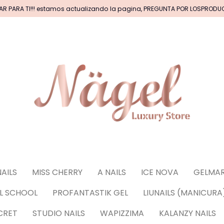
AR PARA TI!!! estamos actualizando la pagina, PREGUNTA POR LOSPROD
CAS DE ACRILICOS & GEL
PINCELES (por tipos)
BASICOS (primer, base, top, resinas)
*****EFECTO
NAILS
MISS CHERRY
A NAILS
ICE NOVA
GELMAR
CORACIONES (Glitter, Foil, Estoperoles...)
Stickers
IL SCHOOL
PROFANTASTIK GEL
LIUNAILS (MANICURA
uñas
CRET
STUDIO NAILS
WAPIZZIMA
KALANZY NAILS