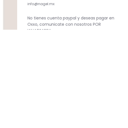
info@nagel.mx
No tienes cuenta paypal y deseas pagar en
Oxxo, comunicate con nosotros POR
WHATSAPP!!
Dudas??? Te respondemos por whatsapp
https://wa.me/5218442769341
Derechos de autor © 2026
Nagelshop
.
Tecnología de Shopify