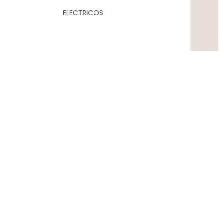
ELECTRICOS
Privacy Policy
Refund Policy
Terms of Service