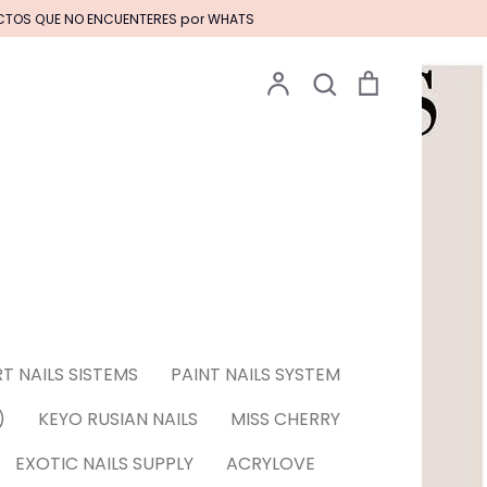
UCTOS QUE NO ENCUENTERES por WHATS
Cuenta
Buscar
Carrito
Buscar
Pinceles EXOTIC NAILS
S EN GEL****
T NAILS SISTEMS
PAINT NAILS SYSTEM
 & Tattoos para
)
KEYO RUSIAN NAILS
MISS CHERRY
EXOTIC NAILS SUPPLY
ACRYLOVE