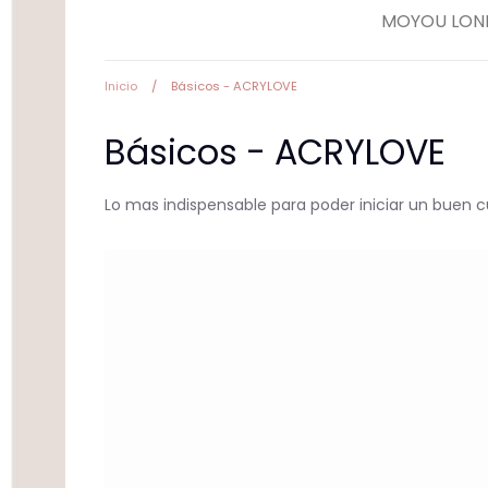
MOYOU LON
Herramientas
Inicio
/
Básicos - ACRYLOVE
Básicos - ACRYLOVE
Equipos Eléctricos
(Lamparas, Extractores
Pulidoras)
Lo mas indispensable para poder iniciar un buen 
Accesorios y estampa