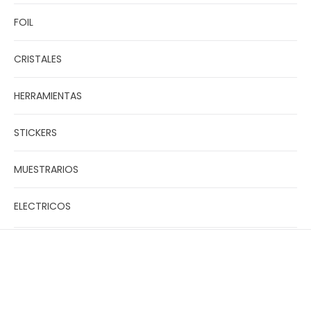
FOIL
CRISTALES
HERRAMIENTAS
STICKERS
MUESTRARIOS
ELECTRICOS
Privacy Policy
Refund Policy
Terms of Service