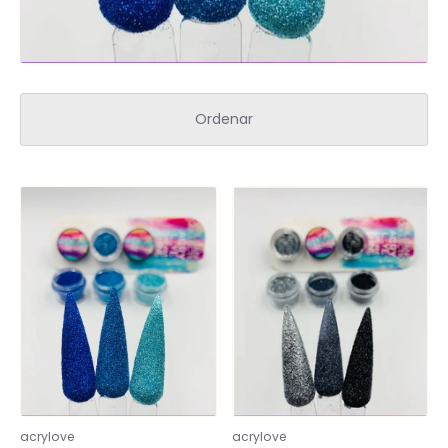
Spa para Manos y Pies
Complementos para Mesa
Ordenar
Equipos Eléctricos (Lamparas, Extractores,
Pulidoras)
MARCAS "STAMPING"
Tintas y Gel para estampar
Accesorios y estampadores
acrylove
acrylove