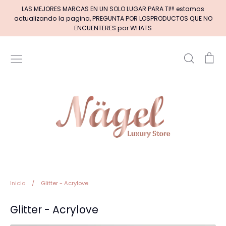
Ir
LAS MEJORES MARCAS EN UN SOLO LUGAR PARA TI!!! estamos
directamente
actualizando la pagina, PREGUNTA POR LOSPRODUCTOS QUE NO
al
ENCUENTERES por WHATS
contenido
Buscar
Car
Inicio
MARCAS DE GELES
MARCAS DE ACRILICOS & GEL
PINCELES (por tipos)
Pinceles EXOTIC NAILS
Inicio
/
Glitter - Acrylove
Glitter - Acrylove
+BASE RUBBER+