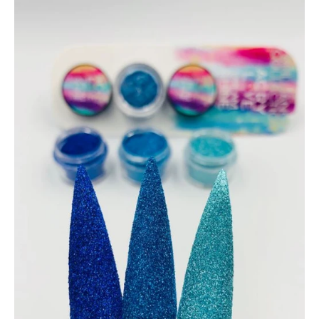
BASICOS (primer, base, top, resinas)
*****EFECTOS EN GEL****
EFECTOS ESPEJO METALICOS
DECORACIONES (Glitter, Foil, Estoperoles...)
Stickers & Tattoos para uñas
Herramientas