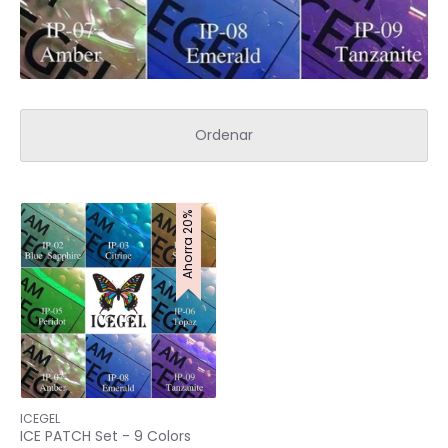
Spa para Manos y Pies
Complementos para Mesa
Ordenar
Equipos Eléctricos (Lamparas, Extractores,
Pulidoras)
Ahorra 20%
MARCAS "STAMPING"
Tintas y Gel para estampar
Accesorios y estampadores
ICEGEL
ICE PATCH Set - 9 Colors