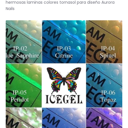
hermosas laminas colores tornasol para diseño Aurora
Nails
BASICOS (primer, base, top, resinas)
*****EFECTOS EN GEL****
EFECTOS ESPEJO METALICOS
DECORACIONES (Glitter, Foil, Estoperoles...)
Stickers & Tattoos para uñas
Herramientas