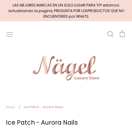
Ir
LAS MEJORES MARCAS EN UN SOLO LUGAR PARA TI!!! estamos
directamente
actualizando la pagina, PREGUNTA POR LOSPRODUCTOS QUE NO
al
ENCUENTERES por WHATS
contenido
Buscar
Car
Inicio
MARCAS DE GELES
MARCAS DE ACRILICOS & GEL
PINCELES (por tipos)
Pinceles EXOTIC NAILS
Inicio
/
Ice Patch - Aurora Nails
Ice Patch - Aurora Nails
+BASE RUBBER+