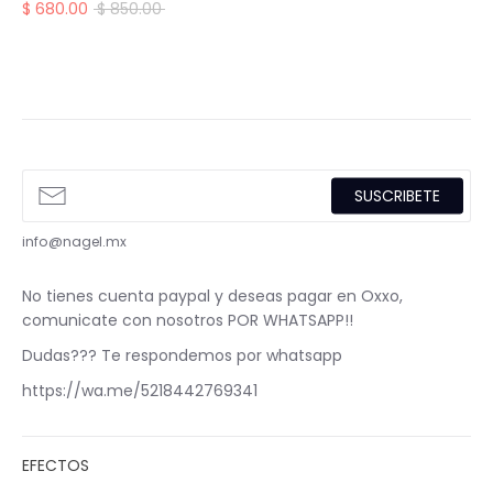
Precio
$ 680.00
$ 850.00
habitual
SUSCRIBETE
info@nagel.mx
No tienes cuenta paypal y deseas pagar en Oxxo,
comunicate con nosotros POR WHATSAPP!!
Dudas??? Te respondemos por whatsapp
https://wa.me/5218442769341
EFECTOS