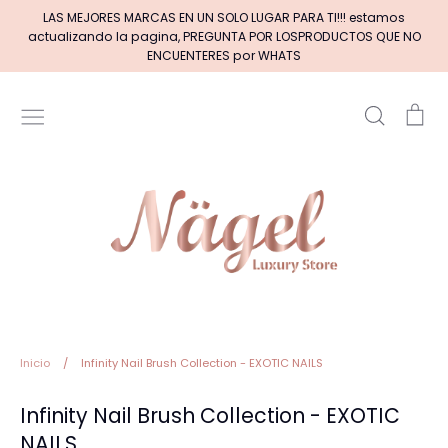
Ir
LAS MEJORES MARCAS EN UN SOLO LUGAR PARA TI!!! estamos
directamente
actualizando la pagina, PREGUNTA POR LOSPRODUCTOS QUE NO
al
ENCUENTERES por WHATS
contenido
Buscar
Car
Inicio
MARCAS DE GELES
MARCAS DE ACRILICOS & GEL
PINCELES (por tipos)
Pinceles EXOTIC NAILS
Inicio
/
Infinity Nail Brush Collection - EXOTIC NAILS
Infinity Nail Brush Collection - EXOTIC
+BASE RUBBER+
NAILS