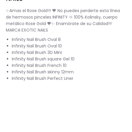
✨
Amas el Rose Gold!!!
🧡
No puedes perderte esta línea
BASICOS (primer, base, top, resinas)
de hermosos pinceles INFINITY
♾
100% Kolinsky, cuerpo
metálico Rose Gold
🧡
✨
Enamórate de su Calidad!!!
MARCA EXOTIC NAILS
*****EFECTOS EN GEL****
EFECTOS ESPEJO METALICOS
Infinity Nail Brush Oval 8
Infinity Nail Brush Oval 10
DECORACIONES (Glitter, Foil, Estoperoles...)
Infinity Nail Brush 3D Mini
Infinity Nail Brush square Gel 10
Infinity Nail Brush French 10
Stickers & Tattoos para uñas
Infinity Nail Brush skinny 12mm
Infinity Nail Brush Perfect Liner
Herramientas