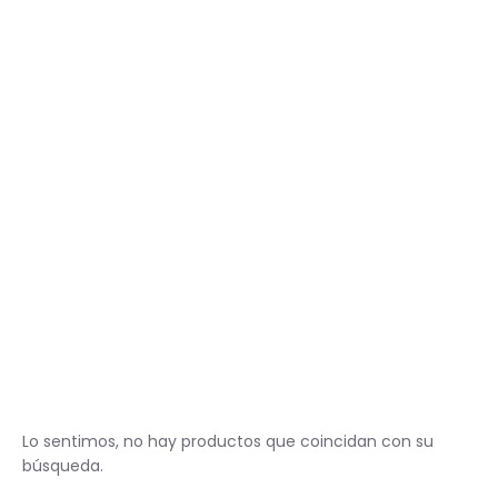
Spa para Manos y Pies
Complementos para Mesa
Equipos Eléctricos (Lamparas, Extractores,
Pulidoras)
MARCAS "STAMPING"
Tintas y Gel para estampar
Accesorios y estampadores
Lo sentimos, no hay productos que coincidan con su
búsqueda.