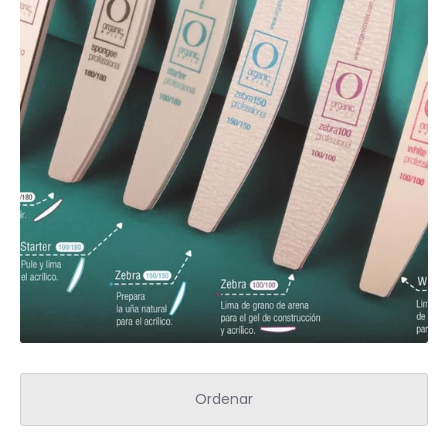
Spa para Manos y Pies
Complementos para Mesa
Equipos Eléctricos (Lamparas, Extractores,
Pulidoras)
MARCAS "STAMPING"
Tintas y Gel para estampar
Accesorios y estampadores
Ordenar