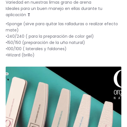
Variedad en nuestras limas grano de arena
Ideales para un buen manejo en ellas durante tu
aplicación
❣
BASICOS (primer, base, top, resinas)
•Sponge (sirve para quitar las ralladuras o realizar efecto
mate)
*****EFECTOS EN GEL****
EFECTOS ESPEJO METALICOS
•240/240 ( para la preparación de color gel)
•150/150 (preparación de la uña natural)
DECORACIONES (Glitter, Foil, Estoperoles...)
•100/100 ( laterales y faldones)
•Wizard (brillo)
Stickers & Tattoos para uñas
Herramientas