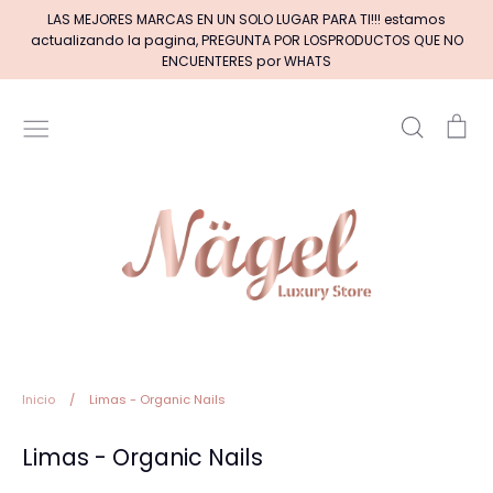
Ir
LAS MEJORES MARCAS EN UN SOLO LUGAR PARA TI!!! estamos
directamente
actualizando la pagina, PREGUNTA POR LOSPRODUCTOS QUE NO
al
ENCUENTERES por WHATS
contenido
Buscar
Car
Inicio
MARCAS DE GELES
MARCAS DE ACRILICOS & GEL
PINCELES (por tipos)
Pinceles EXOTIC NAILS
Inicio
/
Limas - Organic Nails
Limas - Organic Nails
+BASE RUBBER+