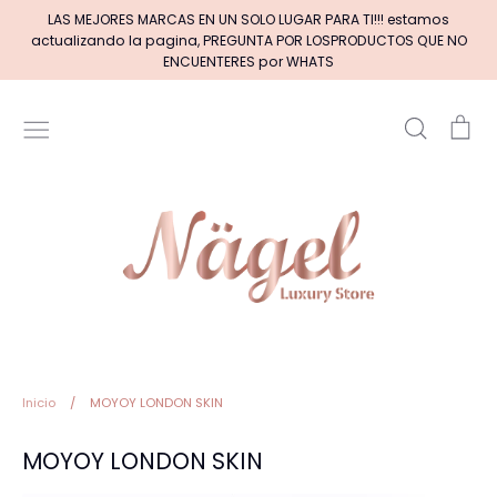
Ir
LAS MEJORES MARCAS EN UN SOLO LUGAR PARA TI!!! estamos
directamente
actualizando la pagina, PREGUNTA POR LOSPRODUCTOS QUE NO
al
ENCUENTERES por WHATS
contenido
Buscar
Car
Inicio
MARCAS DE GELES
MARCAS DE ACRILICOS & GEL
PINCELES (por tipos)
Pinceles EXOTIC NAILS
Inicio
/
MOYOY LONDON SKIN
MOYOY LONDON SKIN
+BASE RUBBER+