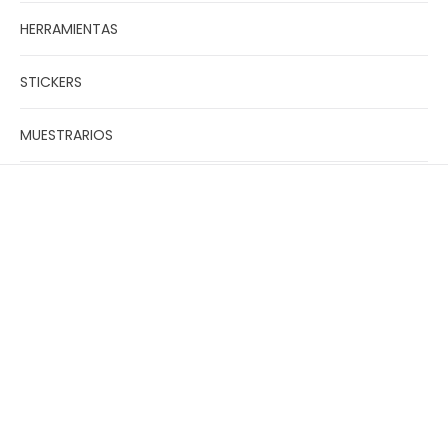
HERRAMIENTAS
STICKERS
MUESTRARIOS
ELECTRICOS
Privacy Policy
Refund Policy
Terms of Service
Derechos de autor © 2026
Nagelshop
.
Tecnología de Shopify