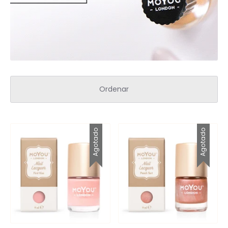
Spa para Manos y Pies
Complementos para Mesa
Equipos Eléctricos (Lamparas, Extractores,
Ordenar
Pulidoras)
MARCAS "STAMPING"
Tintas y Gel para estampar
Agotado
Agotado
Accesorios y estampadores