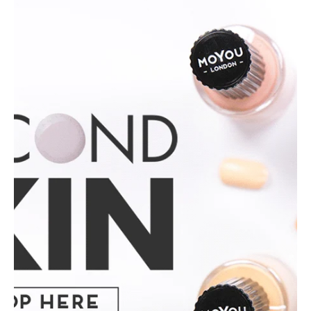
BASICOS (primer, base, top, resinas)
*****EFECTOS EN GEL****
EFECTOS ESPEJO METALICOS
DECORACIONES (Glitter, Foil, Estoperoles...)
Stickers & Tattoos para uñas
Herramientas