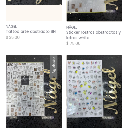
NÄGEL
NÄGEL
Tattoo arte abstracto BN
Sticker rostros abstractos y
$ 35.00
letras white
$ 75.00
Agotado