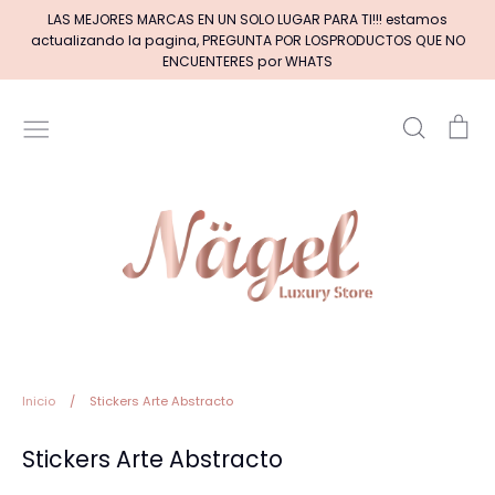
Ir
LAS MEJORES MARCAS EN UN SOLO LUGAR PARA TI!!! estamos
directamente
actualizando la pagina, PREGUNTA POR LOSPRODUCTOS QUE NO
al
ENCUENTERES por WHATS
contenido
Buscar
Car
Inicio
MARCAS DE GELES
MARCAS DE ACRILICOS & GEL
PINCELES (por tipos)
Pinceles EXOTIC NAILS
Inicio
/
Stickers Arte Abstracto
Stickers Arte Abstracto
+BASE RUBBER+