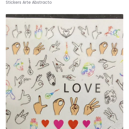
Stickers Arte Abstracto
BASICOS (primer, base, top, resinas)
*****EFECTOS EN GEL****
EFECTOS ESPEJO METALICOS
DECORACIONES (Glitter, Foil, Estoperoles...)
Stickers & Tattoos para uñas
Herramientas