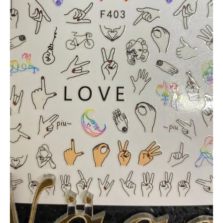
Spa para Manos y Pies
Complementos para Mesa
Equipos Eléctricos (Lamparas, Extractores,
Pulidoras)
MARCAS "STAMPING"
Tintas y Gel para estampar
Accesorios y estampadores