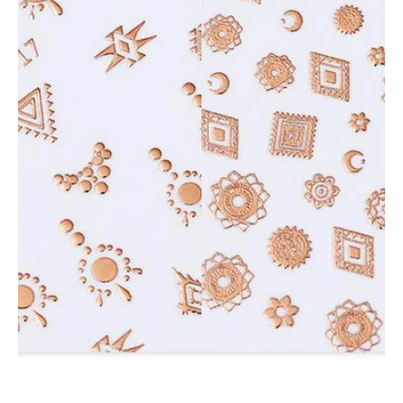
Spa para Manos y Pies
Complementos para Mesa
Equipos Eléctricos (Lamparas, Extractores,
Pulidoras)
MARCAS "STAMPING"
Tintas y Gel para estampar
Accesorios y estampadores