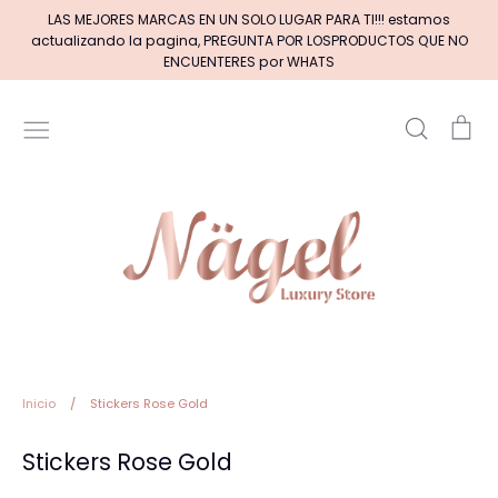
Ir
LAS MEJORES MARCAS EN UN SOLO LUGAR PARA TI!!! estamos
directamente
actualizando la pagina, PREGUNTA POR LOSPRODUCTOS QUE NO
al
ENCUENTERES por WHATS
contenido
Buscar
Car
Inicio
MARCAS DE GELES
MARCAS DE ACRILICOS & GEL
PINCELES (por tipos)
Pinceles EXOTIC NAILS
Inicio
/
Stickers Rose Gold
Stickers Rose Gold
+BASE RUBBER+