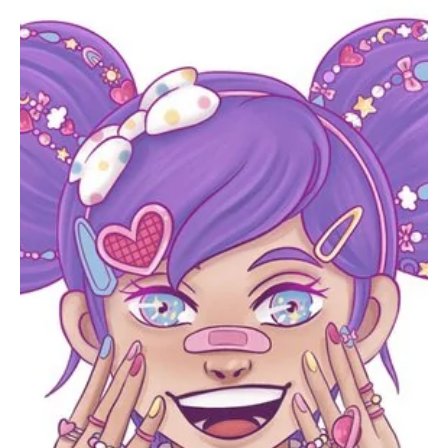
BASICOS (primer, base, top, resinas)
*****EFECTOS EN GEL****
EFECTOS ESPEJO METALICOS
DECORACIONES (Glitter, Foil, Estoperoles...)
Stickers & Tattoos para uñas
Herramientas