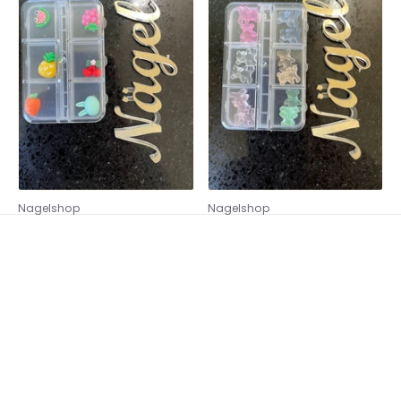
Nagelshop
Nagelshop
FIGURAS KAWAII MIX #4
Ositos Jelly Kawaii
$ 35.00
$ 65.00
1
2