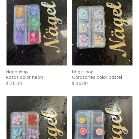
Nagelshop
Nagelshop
Rosas color neon
Corazones color pastel
$ 45.00
$ 45.00