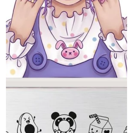
Spa para Manos y Pies
Complementos para Mesa
Equipos Eléctricos (Lamparas, Extractores,
Pulidoras)
MARCAS "STAMPING"
Tintas y Gel para estampar
Accesorios y estampadores