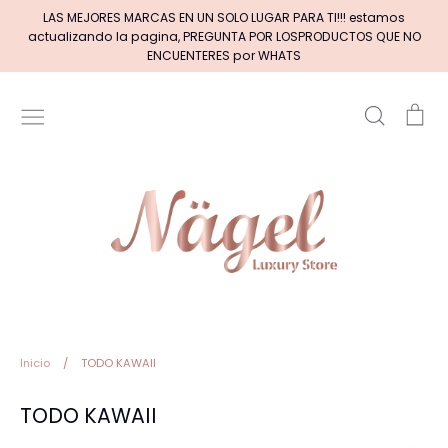
Ir
LAS MEJORES MARCAS EN UN SOLO LUGAR PARA TI!!! estamos
directamente
actualizando la pagina, PREGUNTA POR LOSPRODUCTOS QUE NO
al
ENCUENTERES por WHATS
contenido
Buscar
Car
Inicio
MARCAS DE GELES
MARCAS DE ACRILICOS & GEL
PINCELES (por tipos)
Pinceles EXOTIC NAILS
Inicio
/
TODO KAWAII
TODO KAWAII
+BASE RUBBER+