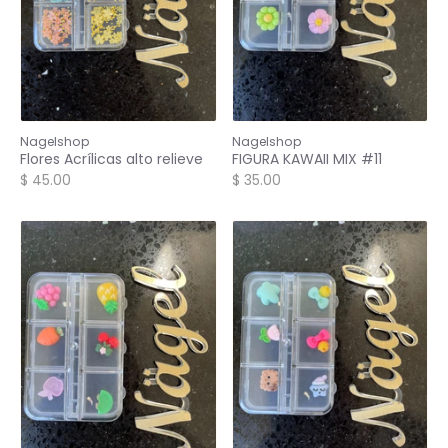
Nagelshop
Nagelshop
Flores Acrílicas alto relieve
FIGURA KAWAII MIX #11
$ 45.00
$ 35.00