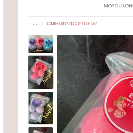
MOYOU LON
Herramientas
Inicio
/
BOMBAS EFERVESCENTES NAHA
Equipos Eléctricos
(Lamparas, Extractores
Pulidoras)
Accesorios y estampa