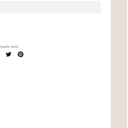
partir este:
Compartir
Tuitear
Pinear
en
en
en
Facebook
Twitter
Pinterest