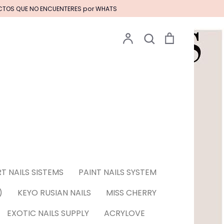
UCTOS QUE NO ENCUENTERES por WHATS
Cuenta
Buscar
Carrito
Buscar
Pinceles EXOTIC NAILS
S EN GEL****
T NAILS SISTEMS
PAINT NAILS SYSTEM
 & Tattoos para
)
KEYO RUSIAN NAILS
MISS CHERRY
EXOTIC NAILS SUPPLY
ACRYLOVE