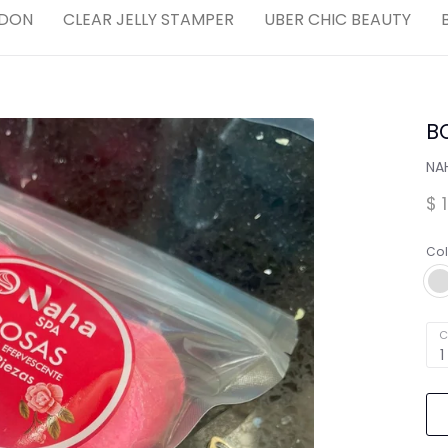
Compl
DON
CLEAR JELLY STAMPER
UBER CHIC BEAUTY
Spa para Manos y Pies
MARCAS "STAMPING"
Tintas y Gel para estampar
B
,
NA
$ 
Co
dores
C
1