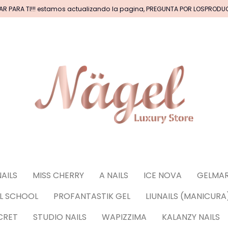
AR PARA TI!!! estamos actualizando la pagina, PREGUNTA POR LOSPROD
CAS DE ACRILICOS & GEL
PINCELES (por tipos)
BASICOS (primer, base, top, resinas)
*****EFECTO
NAILS
MISS CHERRY
A NAILS
ICE NOVA
GELMAR
CORACIONES (Glitter, Foil, Estoperoles...)
Stickers
IL SCHOOL
PROFANTASTIK GEL
LIUNAILS (MANICURA
uñas
CRET
STUDIO NAILS
WAPIZZIMA
KALANZY NAILS