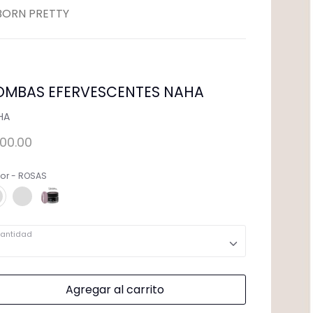
ementos para Mesa
BORN PRETTY
OMBAS EFERVESCENTES NAHA
HA
100.00
lor
ROSAS
ROSAS
MENTA
LAVANDA
antidad
Agregar al carrito