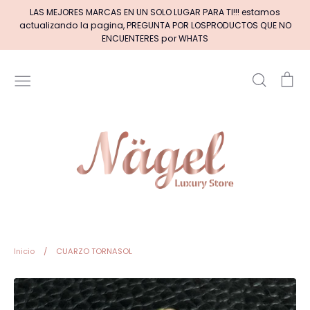
Ir
LAS MEJORES MARCAS EN UN SOLO LUGAR PARA TI!!! estamos
directamente
actualizando la pagina, PREGUNTA POR LOSPRODUCTOS QUE NO
al
ENCUENTERES por WHATS
contenido
Buscar
Car
Inicio
MARCAS DE GELES
MARCAS DE ACRILICOS & GEL
PINCELES (por tipos)
Pinceles EXOTIC NAILS
Inicio
/
CUARZO TORNASOL
+BASE RUBBER+