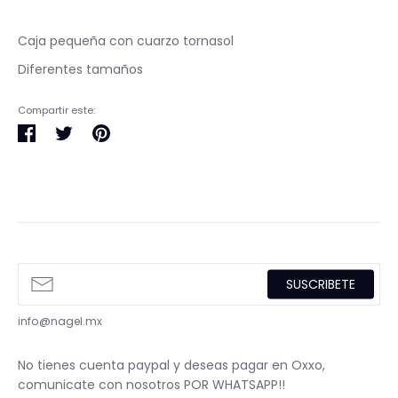
Caja pequeña con cuarzo tornasol
Diferentes tamaños
Compartir este:
Compartir
Tuitear
Pinear
en
en
en
Facebook
Twitter
Pinterest
SUSCRIBETE
info@nagel.mx
No tienes cuenta paypal y deseas pagar en Oxxo,
comunicate con nosotros POR WHATSAPP!!