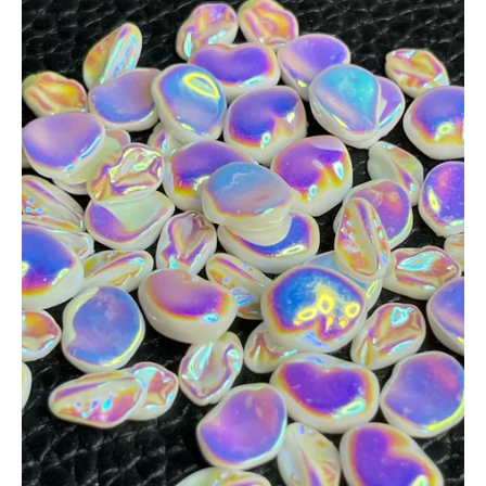
BASICOS (primer, base, top, resinas)
*****EFECTOS EN GEL****
EFECTOS ESPEJO METALICOS
DECORACIONES (Glitter, Foil, Estoperoles...)
Stickers & Tattoos para uñas
Herramientas