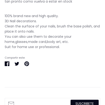
tan pronto como vuelva a estar en stock
100% brand new and high quality.
3D Nail decorations.
Clean the surface of your nails, brush the base polish, and
place it onto nails.
You can also use them to decorate your
home,glasses,made card,body art, etc.
Suit for home use or professional.
Compartir este:
Compartir
Tuitear
Pinear
en
en
en
Facebook
Twitter
Pinterest
SUSCRIBETE