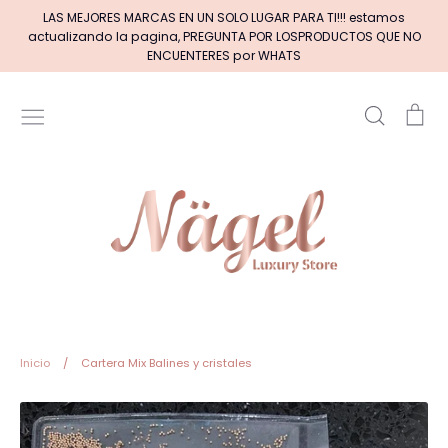
Ir
LAS MEJORES MARCAS EN UN SOLO LUGAR PARA TI!!! estamos
directamente
actualizando la pagina, PREGUNTA POR LOSPRODUCTOS QUE NO
al
ENCUENTERES por WHATS
contenido
Buscar
Car
Inicio
MARCAS DE GELES
MARCAS DE ACRILICOS & GEL
PINCELES (por tipos)
Pinceles EXOTIC NAILS
Inicio
/
Cartera Mix Balines y cristales
+BASE RUBBER+