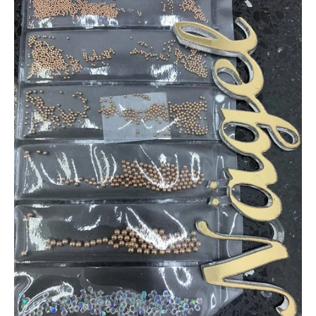
BASICOS (primer, base, top, resinas)
*****EFECTOS EN GEL****
EFECTOS ESPEJO METALICOS
DECORACIONES (Glitter, Foil, Estoperoles...)
Stickers & Tattoos para uñas
Herramientas