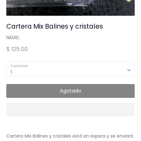
Spa para Manos y Pies
Cartera Mix Balines y cristales
Complementos para Mesa
NÄGEL
$ 125.00
Equipos Eléctricos (Lamparas, Extractores,
Pulidoras)
Cantidad
1
MARCAS "STAMPING"
Tintas y Gel para estampar
Agotado
Accesorios y estampadores
Cartera Mix Balines y cristales
está en espera y se enviará