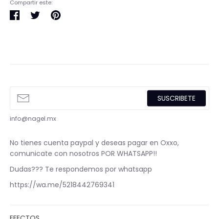
Compartir este:
Compartir
Tuitear
Pinear
en
en
en
Facebook
Twitter
Pinterest
SUSCRIBETE
info@nagel.mx
No tienes cuenta paypal y deseas pagar en Oxxo,
comunicate con nosotros POR WHATSAPP!!
Dudas??? Te respondemos por whatsapp
https://wa.me/5218442769341
EFECTOS