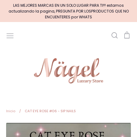
Ir
LAS MEJORES MARCAS EN UN SOLO LUGAR PARA TI!!! estamos
directamente
actualizando la pagina, PREGUNTA POR LOSPRODUCTOS QUE NO
al
ENCUENTERES por WHATS
contenido
Buscar
Car
Inicio
MARCAS DE GELES
MARCAS DE ACRILICOS & GEL
PINCELES (por tipos)
Pinceles EXOTIC NAILS
Inicio
/
CAT EYE ROSE #06 - SIP NAILS
+BASE RUBBER+