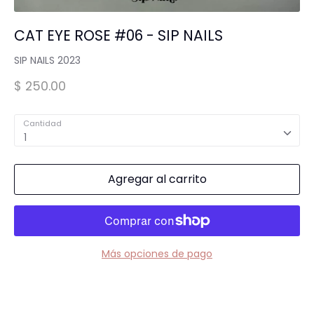
Spa para Manos y Pies
CAT EYE ROSE #06 - SIP NAILS
SIP NAILS 2023
Complementos para Mesa
$ 250.00
Equipos Eléctricos (Lamparas, Extractores,
Cantidad
Pulidoras)
1
MARCAS "STAMPING"
Tintas y Gel para estampar
Agregar al carrito
Accesorios y estampadores
Más opciones de pago