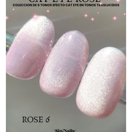
BASICOS (primer, base, top, resinas)
*****EFECTOS EN GEL****
EFECTOS ESPEJO METALICOS
DECORACIONES (Glitter, Foil, Estoperoles...)
Stickers & Tattoos para uñas
Herramientas