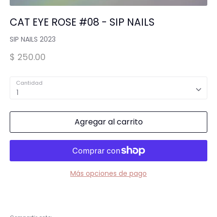
Spa para Manos y Pies
CAT EYE ROSE #08 - SIP NAILS
SIP NAILS 2023
Complementos para Mesa
$ 250.00
Equipos Eléctricos (Lamparas, Extractores,
Cantidad
Pulidoras)
1
Agregar al carrito
MARCAS "STAMPING"
Tintas y Gel para estampar
Accesorios y estampadores
Más opciones de pago