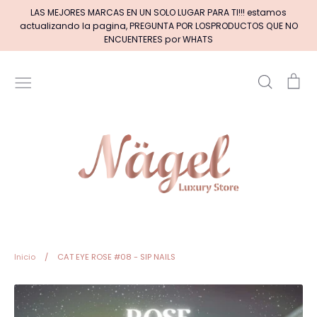
Ir
LAS MEJORES MARCAS EN UN SOLO LUGAR PARA TI!!! estamos
directamente
actualizando la pagina, PREGUNTA POR LOSPRODUCTOS QUE NO
al
ENCUENTERES por WHATS
contenido
Buscar
Car
Inicio
MARCAS DE GELES
MARCAS DE ACRILICOS & GEL
PINCELES (por tipos)
Pinceles EXOTIC NAILS
Inicio
/
CAT EYE ROSE #08 - SIP NAILS
+BASE RUBBER+