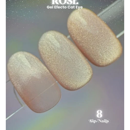
BASICOS (primer, base, top, resinas)
*****EFECTOS EN GEL****
EFECTOS ESPEJO METALICOS
DECORACIONES (Glitter, Foil, Estoperoles...)
Stickers & Tattoos para uñas
Herramientas