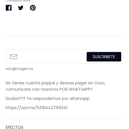
Compartir este:
Compartir
Tuitear
Pinear
en
en
en
Facebook
Twitter
Pinterest
SUSCRIBETE
info@nagel.mx
No tienes cuenta paypal y deseas pagar en Oxxo,
comunicate con nosotros POR WHATSAPP!!
Dudas??? Te respondemos por whatsapp
https://wa.me/5218442769341
EFECTOS