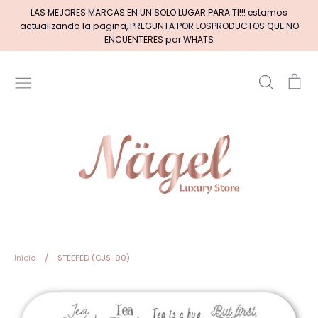
Ir
LAS MEJORES MARCAS EN UN SOLO LUGAR PARA TI!!! estamos
directamente
actualizando la pagina, PREGUNTA POR LOSPRODUCTOS QUE NO
al
ENCUENTERES por WHATS
contenido
Buscar
Car
Inicio
MARCAS DE GELES
MARCAS DE ACRILICOS & GEL
PINCELES (por tipos)
Pinceles EXOTIC NAILS
Inicio
/
STEEPED (CJS-90)
+BASE RUBBER+