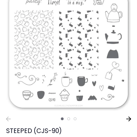
BASICOS (primer, base, top, resinas)
*****EFECTOS EN GEL****
EFECTOS ESPEJO METALICOS
DECORACIONES (Glitter, Foil, Estoperoles...)
Stickers & Tattoos para uñas
Herramientas
STEEPED (CJS-90)