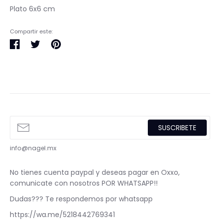
Plato 6x6 cm
Compartir este:
Compartir
Tuitear
Pinear
en
en
en
Facebook
Twitter
Pinterest
SUSCRIBETE
info@nagel.mx
No tienes cuenta paypal y deseas pagar en Oxxo,
comunicate con nosotros POR WHATSAPP!!
Dudas??? Te respondemos por whatsapp
https://wa.me/5218442769341