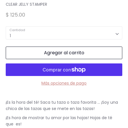
Spa para Manos y Pies
CLEAR JELLY STAMPER
$ 125.00
Complementos para Mesa
Cantidad
1
Equipos Eléctricos (Lamparas, Extractores,
Pulidoras)
Agregar al carrito
MARCAS "STAMPING"
Tintas y Gel para estampar
Más opciones de pago
Accesorios y estampadores
¡Es la hora del té!
Saca tu taza o taza favorita ... ¡Soy una
chica de las tazas que se mete en las tazas!
¡Es hora de mostrar tu amor por las hojas!
Hojas de té
que
es!