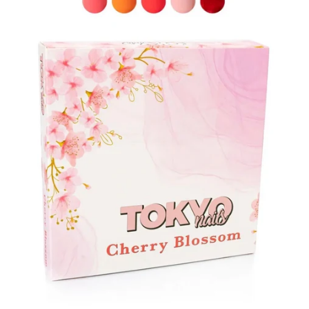
BASICOS (primer, base, top, resinas)
*****EFECTOS EN GEL****
EFECTOS ESPEJO METALICOS
DECORACIONES (Glitter, Foil, Estoperoles...)
Stickers & Tattoos para uñas
Herramientas