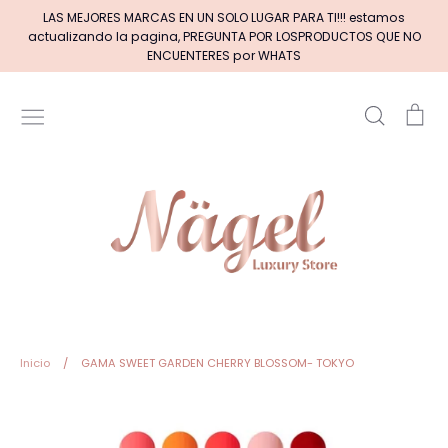
Ir
LAS MEJORES MARCAS EN UN SOLO LUGAR PARA TI!!! estamos
directamente
actualizando la pagina, PREGUNTA POR LOSPRODUCTOS QUE NO
al
ENCUENTERES por WHATS
contenido
Buscar
Car
Inicio
MARCAS DE GELES
MARCAS DE ACRILICOS & GEL
PINCELES (por tipos)
Pinceles EXOTIC NAILS
Inicio
/
GAMA SWEET GARDEN CHERRY BLOSSOM- TOKYO
+BASE RUBBER+