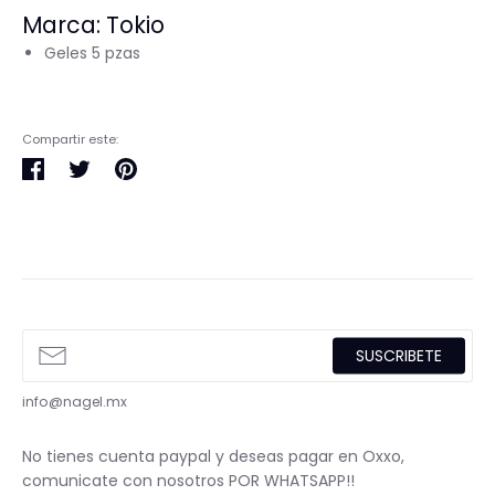
Marca: Tokio
Geles 5 pzas
Compartir este:
Compartir
Tuitear
Pinear
en
en
en
Facebook
Twitter
Pinterest
SUSCRIBETE
info@nagel.mx
No tienes cuenta paypal y deseas pagar en Oxxo,
comunicate con nosotros POR WHATSAPP!!