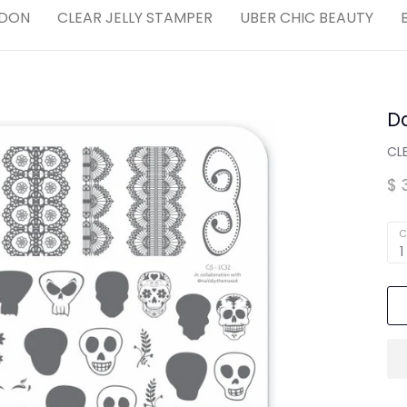
Compl
DON
CLEAR JELLY STAMPER
UBER CHIC BEAUTY
Spa para Manos y Pies
MARCAS "STAMPING"
Tintas y Gel para estampar
Da
,
CL
$ 
C
dores
1