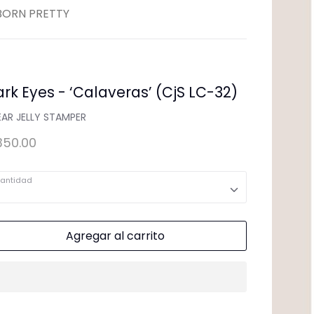
ementos para Mesa
BORN PRETTY
rk Eyes - ‘Calaveras’ (CjS LC-32)
EAR JELLY STAMPER
350.00
antidad
Agregar al carrito