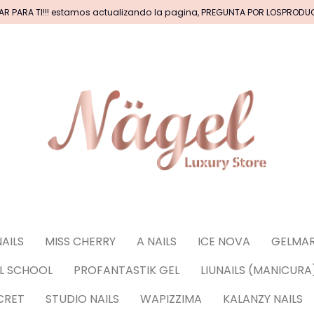
AR PARA TI!!! estamos actualizando la pagina, PREGUNTA POR LOSPROD
CAS DE ACRILICOS & GEL
PINCELES (por tipos)
BASICOS (primer, base, top, resinas)
*****EFECTO
NAILS
MISS CHERRY
A NAILS
ICE NOVA
GELMAR
CORACIONES (Glitter, Foil, Estoperoles...)
Stickers
IL SCHOOL
PROFANTASTIK GEL
LIUNAILS (MANICURA
uñas
CRET
STUDIO NAILS
WAPIZZIMA
KALANZY NAILS