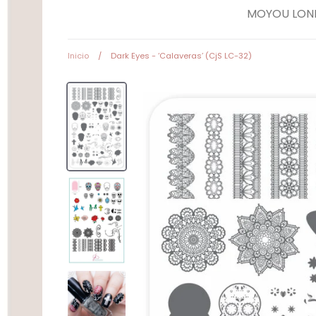
MOYOU LON
Herramientas
Inicio
/
Dark Eyes - ‘Calaveras’ (CjS LC-32)
Equipos Eléctricos
(Lamparas, Extractores
Pulidoras)
Accesorios y estampa