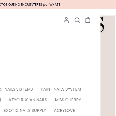
UCTOS QUE NO ENCUENTERES por WHATS
Cuenta
Buscar
Carrito
Buscar
Pinceles EXOTIC NAILS
S EN GEL****
T NAILS SISTEMS
PAINT NAILS SYSTEM
 & Tattoos para
)
KEYO RUSIAN NAILS
MISS CHERRY
EXOTIC NAILS SUPPLY
ACRYLOVE