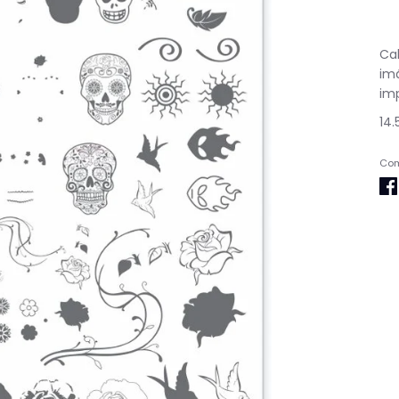
Cal
im
im
14
Com