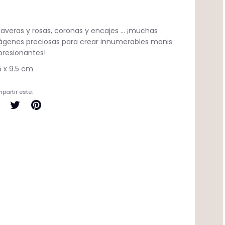
averas y rosas, coronas y encajes ... ¡muchas
ágenes preciosas para crear innumerables manis
presionantes!
.5 x 9.5 cm
partir este:
Compartir
Tuitear
Pinear
en
en
en
Facebook
Twitter
Pinterest