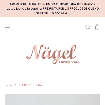
Ir
LAS MEJORES MARCAS EN UN SOLO LUGAR PARA TI!!! estamos
directamente
actualizando la pagina, PREGUNTA POR LOSPRODUCTOS QUE NO
al
ENCUENTERES por WHATS
contenido
Buscar
Car
Inicio
MARCAS DE GELES
MARCAS DE ACRILICOS & GEL
PINCELES (por tipos)
Pinceles EXOTIC NAILS
Inicio
/
FLAKES 01 - LIUNAILS
+BASE RUBBER+