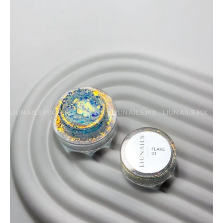
BASICOS (primer, base, top, resinas)
*****EFECTOS EN GEL****
EFECTOS ESPEJO METALICOS
DECORACIONES (Glitter, Foil, Estoperoles...)
Stickers & Tattoos para uñas
Herramientas