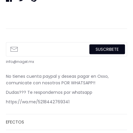
en
en
en
Facebook
Twitter
Pinterest
SUSCRIBETE
info@nagel.mx
No tienes cuenta paypal y deseas pagar en Oxxo,
comunicate con nosotros POR WHATSAPP!!
Dudas??? Te respondemos por whatsapp
https://wa.me/5218442769341
EFECTOS