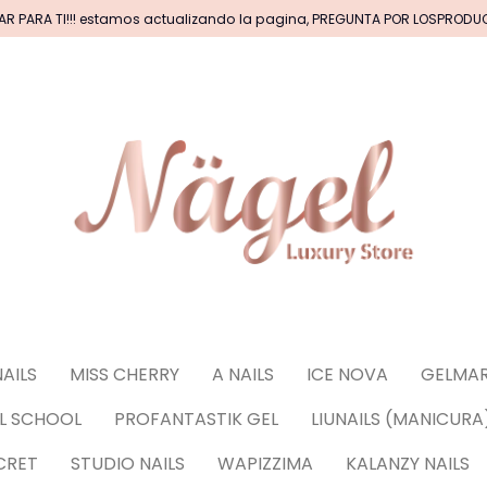
AR PARA TI!!! estamos actualizando la pagina, PREGUNTA POR LOSPROD
CAS DE ACRILICOS & GEL
PINCELES (por tipos)
BASICOS (primer, base, top, resinas)
*****EFECTO
NAILS
MISS CHERRY
A NAILS
ICE NOVA
GELMAR
CORACIONES (Glitter, Foil, Estoperoles...)
Stickers
IL SCHOOL
PROFANTASTIK GEL
LIUNAILS (MANICURA
uñas
CRET
STUDIO NAILS
WAPIZZIMA
KALANZY NAILS