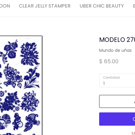
Compl
DON
CLEAR JELLY STAMPER
UBER CHIC BEAUTY
Spa para Manos y Pies
MARCAS "STAMPING"
Tintas y Gel para estampar
MODELO 27
,
Mundo de uñas
$ 65.00
Cantidad
dores
1
M