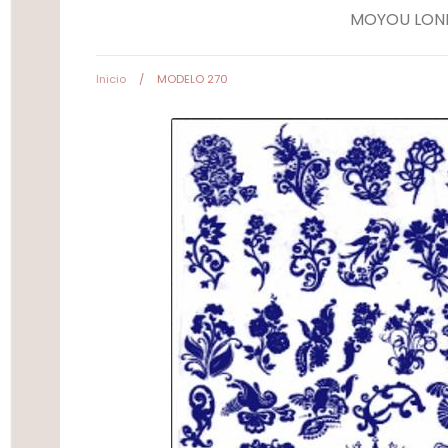
MOYOU LON
Herramientas
Inicio
/
MODELO 270
Equipos Eléctricos
(Lamparas, Extractores
Pulidoras)
Accesorios y estampa