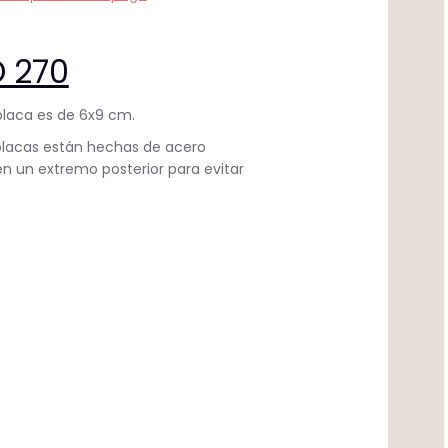
 270
placa es de 6x9 cm.
placas están hechas de acero
en un extremo posterior para evitar
near
n
nterest