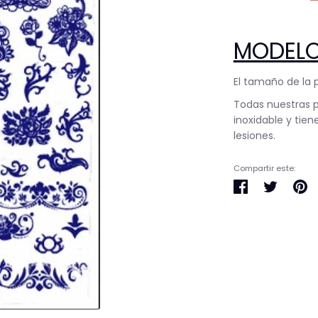
MODELO
El tamaño de la 
Todas nuestras 
inoxidable y tien
lesiones.
Compartir este:
Compartir
Tuitear
Pi
en
en
e
Facebook
Twitter
Pi