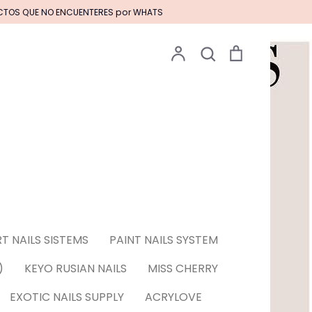
UCTOS QUE NO ENCUENTERES por WHATS
Cuenta
Buscar
Carrito
Buscar
Pinceles EXOTIC NAILS
S EN GEL****
T NAILS SISTEMS
PAINT NAILS SYSTEM
 & Tattoos para
)
KEYO RUSIAN NAILS
MISS CHERRY
EXOTIC NAILS SUPPLY
ACRYLOVE