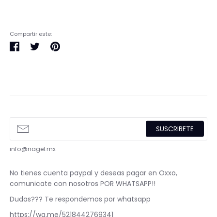
Compartir este:
Compartir
Tuitear
Pinear
en
en
en
Facebook
Twitter
Pinterest
SUSCRIBETE
info@nagel.mx
No tienes cuenta paypal y deseas pagar en Oxxo,
comunicate con nosotros POR WHATSAPP!!
Dudas??? Te respondemos por whatsapp
https://wa.me/5218442769341