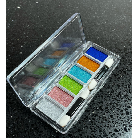
BASICOS (primer, base, top, resinas)
*****EFECTOS EN GEL****
EFECTOS ESPEJO METALICOS
DECORACIONES (Glitter, Foil, Estoperoles...)
Stickers & Tattoos para uñas
Herramientas