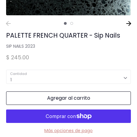
Spa para Manos y Pies
Complementos para Mesa
PALETTE FRENCH QUARTER - Sip Nails
SIP NAILS 2023
Equipos Eléctricos (Lamparas, Extractores,
Pulidoras)
$ 245.00
Cantidad
MARCAS "STAMPING"
Tintas y Gel para estampar
1
Agregar al carrito
Accesorios y estampadores
Más opciones de pago