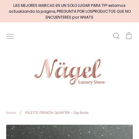
Ir
LAS MEJORES MARCAS EN UN SOLO LUGAR PARA TI!!! estamos
directamente
actualizando la pagina, PREGUNTA POR LOSPRODUCTOS QUE NO
al
ENCUENTERES por WHATS
contenido
Buscar
Car
Inicio
MARCAS DE GELES
MARCAS DE ACRILICOS & GEL
PINCELES (por tipos)
Pinceles EXOTIC NAILS
Inicio
/
PALETTE FRENCH QUARTER - Sip Nails
+BASE RUBBER+