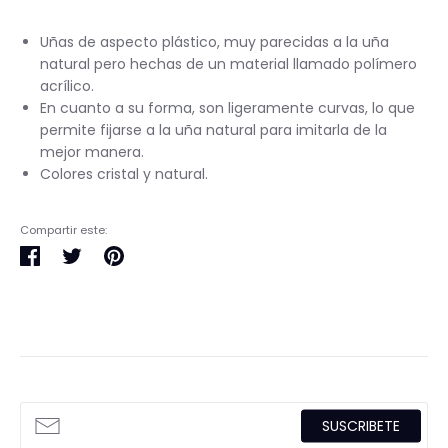
Uñas de aspecto plástico, muy parecidas a la uña
natural pero hechas de un material llamado polímero
acrílico.
En cuanto a su forma, son ligeramente curvas, lo que
permite fijarse a la uña natural para imitarla de la
mejor manera.
Colores cristal y natural.
Compartir este:
Compartir
Tuitear
Pinear
en
en
en
Facebook
Twitter
Pinterest
SUSCRIBETE