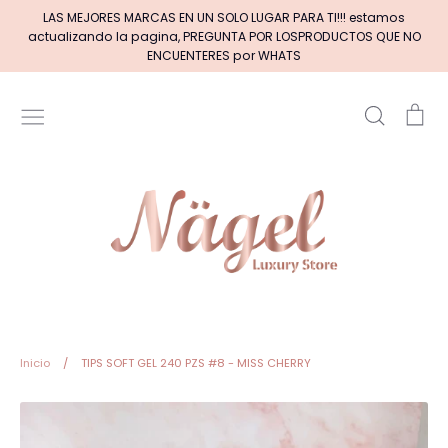
Ir
LAS MEJORES MARCAS EN UN SOLO LUGAR PARA TI!!! estamos
directamente
actualizando la pagina, PREGUNTA POR LOSPRODUCTOS QUE NO
al
ENCUENTERES por WHATS
contenido
Buscar
Car
Inicio
MARCAS DE GELES
MARCAS DE ACRILICOS & GEL
PINCELES (por tipos)
Pinceles EXOTIC NAILS
Inicio
/
TIPS SOFT GEL 240 PZS #8 - MISS CHERRY
+BASE RUBBER+