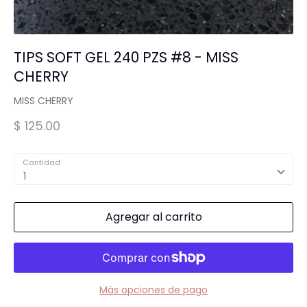
Spa para Manos y Pies
TIPS SOFT GEL 240 PZS #8 - MISS
Complementos para Mesa
CHERRY
MISS CHERRY
Equipos Eléctricos (Lamparas, Extractores,
$ 125.00
Pulidoras)
Cantidad
MARCAS "STAMPING"
Tintas y Gel para estampar
1
Agregar al carrito
Accesorios y estampadores
Más opciones de pago