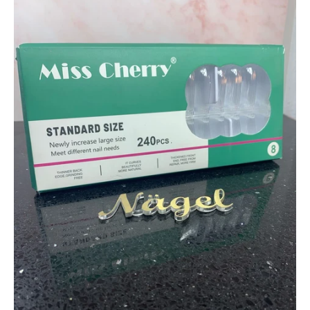
BASICOS (primer, base, top, resinas)
*****EFECTOS EN GEL****
EFECTOS ESPEJO METALICOS
DECORACIONES (Glitter, Foil, Estoperoles...)
Stickers & Tattoos para uñas
Herramientas